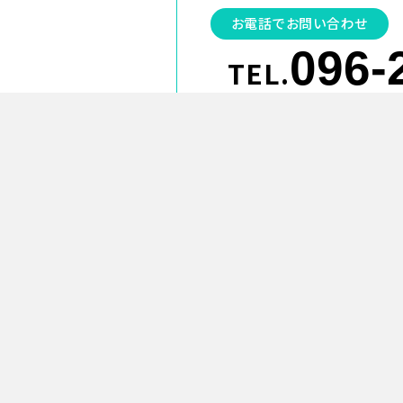
お電話でお問い合わせ
096-
TEL.
お電話受付時間／
9:
リュディックアーキテクトデザイン
株式会社
〒862-0950
熊本県熊本市中央区水前寺６丁目５０−２９