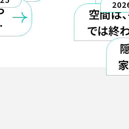
202
する
ら
設
空間は
選
では終
い
家