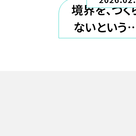
に体験
境界を、つく
ないという
択