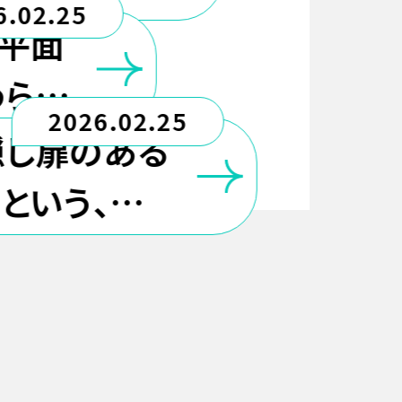
6.02.25
計が難しい
、平面
のか
わらな
2026.02.25
隠し扉のある
という、少し
のいたずら心