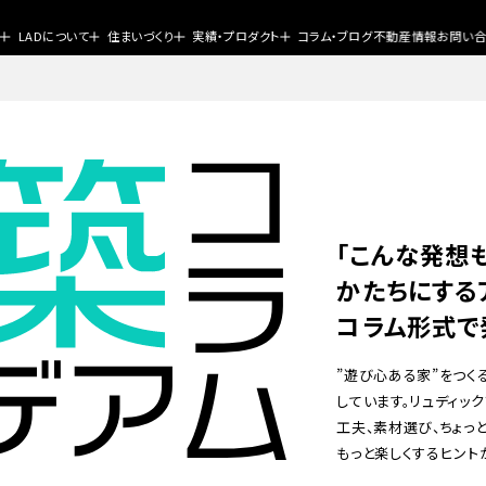
P
LADについて
住まいづくり
実績・プロダクト
コラム・ブログ
不動産情報
お問い
「こんな発想
かたちにする
コラム形式で
”遊び心ある家”をつく
しています。リュディッ
工夫、素材選び、ちょっ
もっと楽しくするヒント