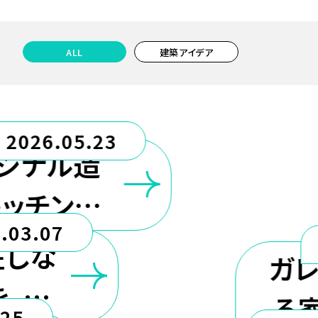
ALL
建築アイデア
2026.05.23
ジナル造
ッチンと
.03.07
う選択
在しな
ガ
を、先
る
.25