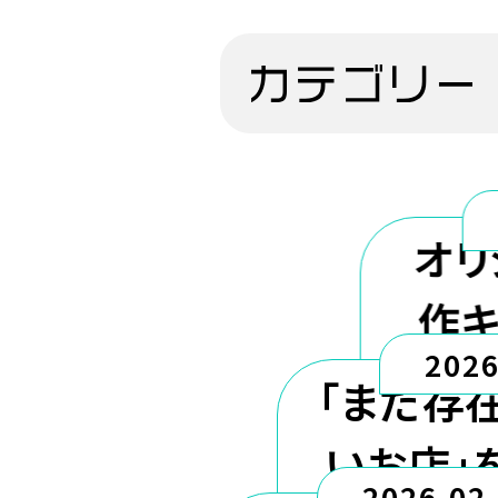
オリ
作キ
2026
い
「まだ存
いお店」
2026.02